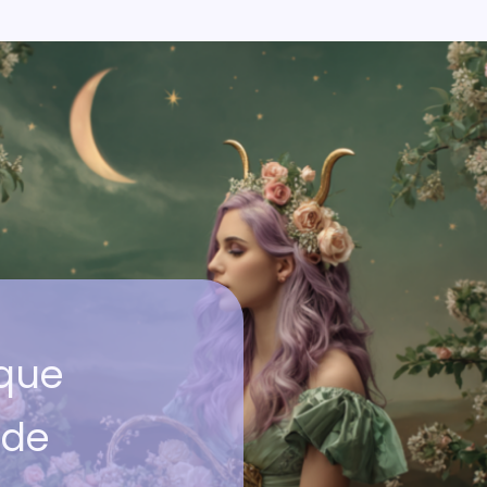
ique
ide