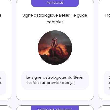
ASTROLOGIE
e
Signe astrologique Bélier : le guide
Tra
complet
u
Le signe astrologique du Bélier
s
est le tout premier des
[...]
ASTROLOGIE
,
SPIRITUALITÉ