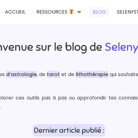
ACCUEIL
RESSOURCES
BLOG
SELENYS
nvenue sur le
blog de
Seleny
ées
d’astrologie
, de
tarot
et de
lithothérapie
qui souhait
xplorer ces outils pas à pas ou approfondir tes connai
.
Dernier article publié :