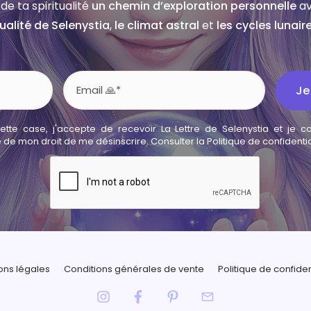
de ta spiritualité
un chemin d’exploration personnelle
av
tualité de Selenystia
,
le climat astral
et
les cycles lunair
Je
tte case, j'accepte de recevoir La Lettre de Selenystia et je co
de mon droit de me désinscrire. Consulter la
Politique de confidentia
ons légales
Conditions générales de vente
Politique de confiden